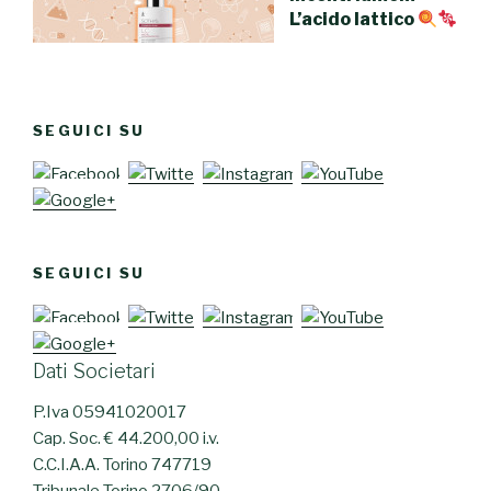
L’acido lattico
SEGUICI SU
SEGUICI SU
Dati Societari
P.Iva 05941020017
Cap. Soc. € 44.200,00 i.v.
C.C.I.A.A. Torino 747719