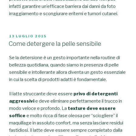
infatti garantire un’efficace barriera dai danni da foto
irraggiamento e scongiurare eritemi e tumori cutanei.
PUBBLICATO
13 LUGLIO 2015
IL
Come detergere la pelle sensibile
Se la detersione è un gesto importante nella routine di
bellezza quotidiana, quando siamo in presenza di pelle
sensibile e intollerante allora diventa un gesto essenziale
in cui la scelta di prodotti adatti è fondamentale.
Il latte struccante deve essere
privo di detergenti
aggressivi
e deve eliminare perfettamente il trucco in
modo veloce e profondo. La
texture deve essere
soffice
e molto ricca di fase oleosa per “sciogliere” il
maquillage in assoluto confort, ma senza lasciare residui
fastidiosi. Il latte deve essere sempre completato dalla