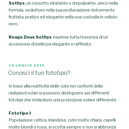
Sothys
, un rossetto idratante e rimpolpante, unico nella
formula, seduttore nella sua profumazione dolcemente
fruttata, pratico ed elegante nella sua custodia in velluto
nero.
Rouge Doux Sothys
esprime tutta l’essenza di un
accessorio di bellezza elegante e raffinato.
PUBBLICATO
20 LUGLIO 2015
IL
Conosci il tuo fototipo?
In base alla reattività delle cute nei confonti delle
radiazioni solari si possono distinguere sei differenti
fototipi che richiedono una protezione solare differente:
Fototipo I
:
Popolazione celtica, irlandese, cute molto chiara, capelli
molto biondi o rossi, si scotta sempre e non si abbronza