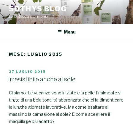
Salta
SOTHYS BLOG
al
La bellezza è armonia.
contenuto
Menu
MESE: LUGLIO 2015
PUBBLICATO
27 LUGLIO 2015
IL
Irresistibile anche al sole.
Ci siamo. Le vacanze sono iniziate e la pelle finalmente si
tinge di una bela tonalità abbronzata che ci fa dimenticare
le lunghe giornate lavorative. Ma come esaltare al
massimo la carnagione al sole? E come scegliere il
maquillage più adatto?