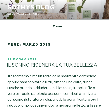
Salta
SOTHYS BLOG
al
La bellezza è armonia.
contenuto
Menu
MESE: MARZO 2018
PUBBLICATO
19 MARZO 2018
IL
IL SONNO RIGENERA LA TUA BELLEZZA
Trascorriamo circa un terzo della nostra vita dormendo
eppure sarà capitato a tutti, almeno una volta, di non
riuscire proprio a chiudere occhio: ansia, troppi caffè o
vere e proprie patologie possono contribuire a privarci
del sonno ristoratore indispensabile per affrontare ogni
nuovo giorno, costringendoci a rigirarci nel letto, a fissare