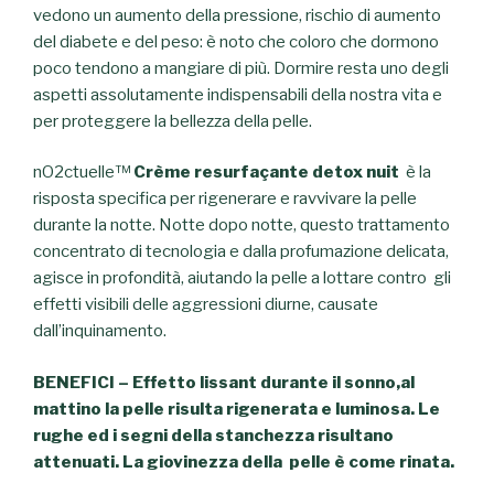
vedono un aumento della pressione, rischio di aumento
del diabete e del peso: è noto che coloro che dormono
poco tendono a mangiare di più. Dormire resta uno degli
aspetti assolutamente indispensabili della nostra vita e
per proteggere la bellezza della pelle.
nO2ctuelle™
Crème
resurfaçante
detox
nuit
è la
risposta specifica per rigenerare e ravvivare la pelle
durante la notte. Notte dopo notte, questo trattamento
concentrato di tecnologia e dalla profumazione delicata,
agisce in profondità, aiutando la pelle a lottare contro gli
effetti visibili delle aggressioni diurne, causate
dall’inquinamento.
BENEFICI –
Effetto
lissant
durante
il
sonno
,
a
l
mattino
la pelle
risulta
rigenerata
e
luminosa
.
Le
rughe
ed
i
segni
della
stanchezza
risultano
attenuati
.
La
giovinezza
della pelle è come
rinata
.