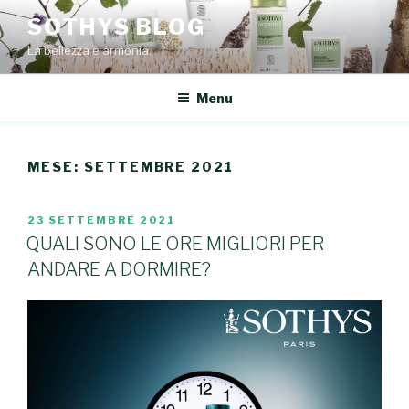
Salta
SOTHYS BLOG
al
La bellezza è armonia.
contenuto
Menu
MESE: SETTEMBRE 2021
PUBBLICATO
23 SETTEMBRE 2021
IL
QUALI SONO LE ORE MIGLIORI PER
ANDARE A DORMIRE?