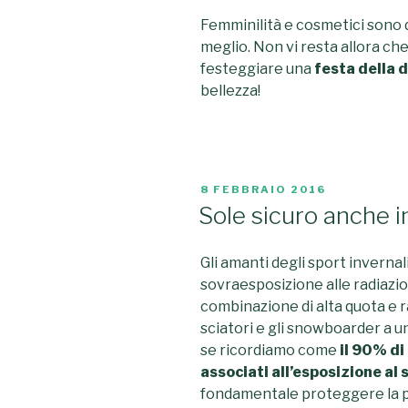
Femminilità e cosmetici sono
meglio. Non vi resta allora ch
festeggiare una
festa della 
bellezza!
PUBBLICATO
8 FEBBRAIO 2016
IL
Sole sicuro anche i
Gli amanti degli sport invernal
sovraesposizione alle radiazion
combinazione di alta quota e r
sciatori e gli snowboarder a u
se ricordiamo come
il 90% di
associati all’esposizione al 
fondamentale proteggere la p