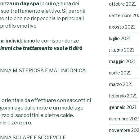
nizza un
day spa
in cui ognuna dei
ottobre 2021
l suo trattamento elettivo. Sì, perché
settembre 20
ento che ne rispecchia le principali
 profilo emotivo.
agosto 2021
luglio 2021
na
, individuiamo le corrispondenze
immi che trattamento vuoi e ti dirò
giugno 2021
maggio 2021
ONNA MISTERIOSA E MALINCONICA
aprile 2021
marzo 2021
febbraio 2021
e orientale da effettuare con saccottini
gennaio 2021
e: gommage dalle note e un modelage
izzo di saccottini e pietre calde.
dicembre 202
lla e zenzero.
novembre 20
ONNA SOLARE E SOCIEVOLE