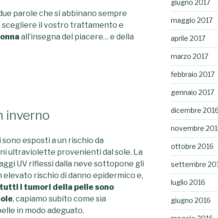
giugno 2017
 due parole che si abbinano sempre
maggio 2017
e scegliere il vostro trattamento e
donna
all’insegna del piacere… e della
aprile 2017
marzo 2017
febbraio 2017
gennaio 2017
dicembre 201
n inverno
novembre 201
i sono esposti a un rischio da
ottobre 2016
i ultraviolette provenienti dal sole. La
aggi UV riflessi dalla neve sottopone gli
settembre 20
n elevato rischio di danno epidermico e,
luglio 2016
 tutti i tumori della pelle sono
sole
, capiamo subito come sia
giugno 2016
elle in modo adeguato.