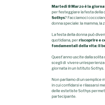
Martedì 8 Marzo è la giorna
per festeggiare la festa della 
Sothys
? Facciamoci coccolar
donna speciale: la mamma, la zi
La festa della donna può dive
quotidiana, per
riscoprire e c
fondamentali della vita: il b
Quest’anno uscite dalla solita 
scegli di vivere un’esperienz
giornata in un Istituto Sothys.
Non parliamo di un semplice m
in cui confidarsi e rilassarsi m
delle estetiste Sothys permett
partecipante.