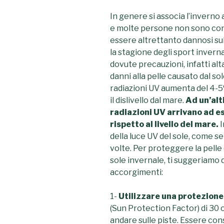
In genere si associa l’invern
e molte persone non sono con
essere altrettanto dannosi sul
la stagione degli sport invern
dovute precauzioni, infatti alt
danni alla pelle causato dal so
radiazioni UV aumenta del 4-5
il dislivello dal mare.
Ad un’alt
radiazioni UV arrivano ad es
rispetto al livello del mare.
I
della luce UV del sole, come se 
volte. Per proteggere la pelle
sole invernale, ti suggeriamo 
accorgimenti:
1-
Utilizzare una protezione
(Sun Protection Factor) di 30 
andare sulle piste. Essere cons