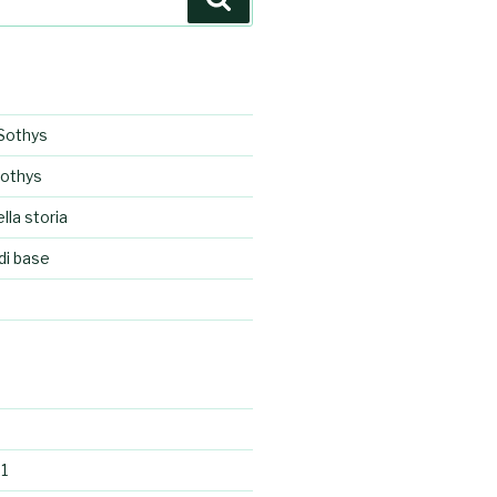
Sothys
Sothys
lla storia
di base
1