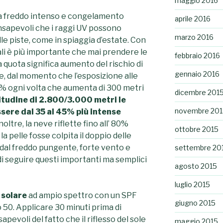
maggio 2016
o a freddo intenso e congelamento
aprile 2016
sapevoli che i raggi UV possono
marzo 2016
le piste, come in spiaggia d’estate. Con
ali è più importante che mai prendere le
febbraio 2016
a quota significa aumento del rischio di
gennaio 2016
le, dal momento che l’esposizione alle
% ogni volta che aumenta di 300 metri
dicembre 201
itudine di 2.800/3.000 metri le
novembre 201
sere dal 35 al 45% più intense
noltre, la neve riflette fino all’ 80%
ottobre 2015
la pelle fosse colpita il doppio delle
 dal freddo pungente, forte vento e
settembre 20
di seguire questi importanti ma semplici
agosto 2015
luglio 2015
 solare
ad ampio spettro con un SPF
giugno 2015
o 50. Applicare 30 minuti prima di
apevoli del fatto che il riflesso del sole
maggio 2015