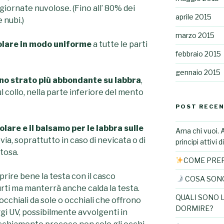
giornate nuvolose. (Fino all’ 80% dei
aprile 2015
 nubi.)
marzo 2015
olare in modo uniforme
a tutte le parti
febbraio 2015
gennaio 2015
uno strato più abbondante su labbra
,
ul collo, nella parte inferiore del mento
POST RECEN
olare e il balsamo per le labbra sulle
Ama chi vuoi. 
via, soprattutto in caso di nevicata o di
principi attivi 
tosa.
COME PREP
rire bene la testa con il casco
COSA SONO 
rti ma manterrà anche calda la testa.
QUALI SONO 
cchiali da sole o occhiali che offrono
DORMIRE?
gi UV, possibilmente avvolgenti in