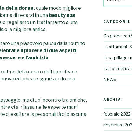
ta della donna,
quale modo migliore
donna di recarsi in una
beauty
spa
e o regaliamo un trattamento a una
CATEGORIE
a o la migliore amica.
Go green con 
ntare una piacevole pausa dalla routine
I trattamenti 
elebrare il piacere
di due aspetti
enessere e l’amicizia
.
Il maquillage ne
La cosmetica 
routine della cena o dell’aperitivo e
a nuova ed unica, organizzando una
NEWS
assaggio, ma di un incontro tra amiche,
ARCHIVI
entre ci si rilassa nelle esperte mani
e di esaltare la personalità di ciascuna
febbraio 2022
novembre 202