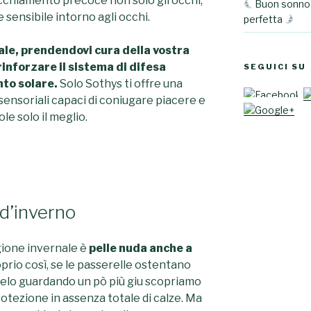
cchiamento precoce non solo gli occhi,
Buon sonno 
 sensibile intorno agli occhi.
perfetta
ale, prendendovi cura della vostra
rinforzare il sistema di difesa
SEGUICI SU
nto solare.
Solo Sothys ti offre una
a sensoriali capaci di coniugare piacere e
le solo il meglio.
 d’inverno
gione invernale è
pelle nuda anche a
oprio così, se le passerelle ostentano
 gelo guardando un pò più giu scopriamo
rotezione in assenza totale di calze. Ma