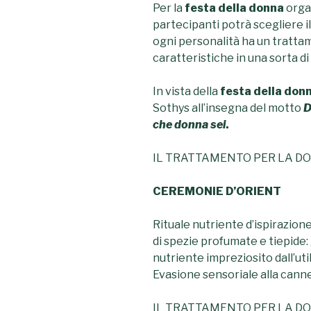
Per la
festa della donna
orga
partecipanti potrà scegliere i
ogni personalità ha un trattam
caratteristiche in una sorta di
In vista della
festa della don
Sothys all’insegna del motto
D
che donna sei
.
IL TRATTAMENTO PER LA D
CEREMONIE D’ORIENT
Rituale nutriente d’ispirazion
di spezie profumate e tiepid
nutriente impreziosito dall’util
Evasione sensoriale alla canne
IL TRATTAMENTO PER LA D