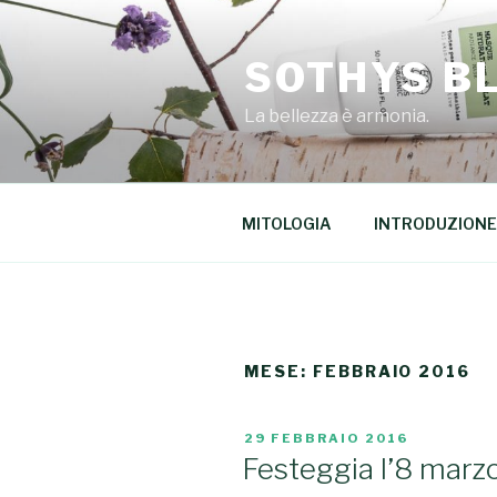
Salta
al
SOTHYS B
contenuto
La bellezza è armonia.
MITOLOGIA
INTRODUZIONE
MESE: FEBBRAIO 2016
PUBBLICATO
29 FEBBRAIO 2016
IL
Festeggia l’8 marz