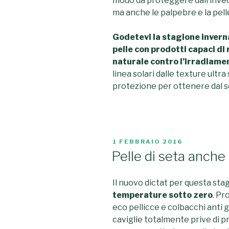
modo da proteggere dall’inve
ma anche le palpebre e la pelle
Godetevi la stagione invern
pelle con prodotti capaci di 
naturale contro l’irradiame
linea solari dalle texture ultr
protezione per ottenere dal so
PUBBLICATO
1 FEBBRAIO 2016
IL
Pelle di seta anche
Il nuovo dictat per questa sta
temperature sotto zero
. Pr
eco pellicce e colbacchi anti
caviglie totalmente prive di p