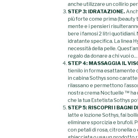
anche utilizzare un collirio pe
STEP 3: IDRATAZIONE.
Anche
più forte come prima (beauty t
mente e i pensieri risulteranno 
bere i famosi 2 litri quotidian
idratante specifica. La linea H
necessità della pelle. Quest’a
regalo da donare a chi vuoi o…
STEP 4: MASSAGGIA IL VIS
tienilo in forma esattamente co
in cabina Sothys sono caratte
rilassano e permettono l’assor
nostra crema Noctuelle ™ ha u
che la tua Estetista Sothys po
STEP 5: RISCOPRI I BAGNI 
latte e lozione Sothys, fai bolli
eliminare sporcizia e brufoli. 
con petali di rosa, citronella 
ghiacciata o usa un prodotto 