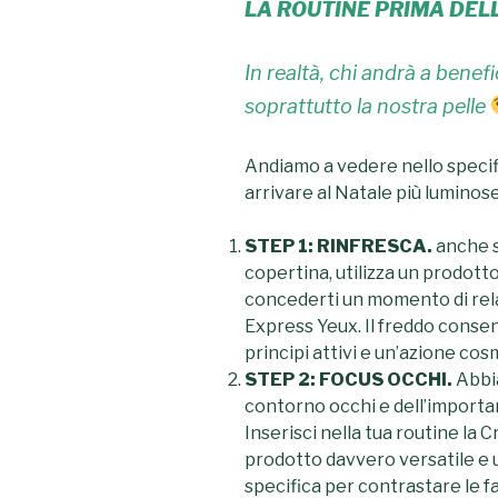
LA ROUTINE PRIMA DEL
In realtà, chi andrà a benef
soprattutto la nostra pelle
Andiamo a vedere nello specif
arrivare al Natale più luminos
STEP 1: RINFRESCA.
anche s
copertina, utilizza un prodotto 
concederti un momento di rela
Express Yeux. Il freddo conse
principi attivi e un’azione cos
STEP 2: FOCUS OCCHI.
Abbia
contorno occhi e dell’importa
Inserisci nella tua routine l
prodotto davvero versatile e
specifica per contrastare le f