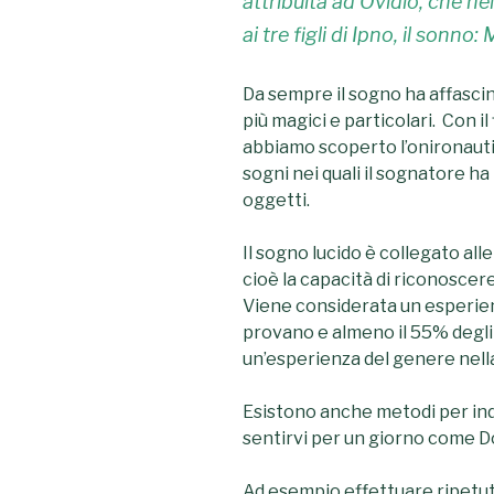
attribuita ad Ovidio, che n
ai tre figli di Ipno, il sonn
Da sempre il sogno ha affascina
più magici e particolari. Con il
abbiamo scoperto l’onironauti
sogni nei quali il sognatore ha
oggetti.
Il sogno lucido è collegato all
cioè la capacità di riconoscere 
Viene considerata un esperien
provano e almeno il 55% degli
un’esperienza del genere nella
Esistono anche metodi per indu
sentirvi per un giorno come 
Ad esempio effettuare ripetu