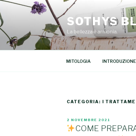
Salta
al
SOTHYS B
contenuto
La bellezza è armonia.
MITOLOGIA
INTRODUZIONE
CATEGORIA: I TRATTAME
PUBBLICATO
2 NOVEMBRE 2021
IL
COME PREPARA