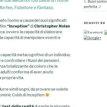
elle sue Metamorfosi diede un nome
Buon sonno 
perfetta
o: Morfeo, Fobetore e Fantaso.
to l’uomo a causa dei suoi significati
SEGUICI SU
 film
“Inception”
di
Christopher Nolan
ca, ovvero la capacità di elaborare
 la capacità di manipolare eventi e
e capacità metacognitive di un individuo,
e controllare i flussi dei pensieri.
za totalizzante da coloro che la
 adulti conferma di aver avuto
 propria vita.
rre simili sogni, da provare se volete
Dominic Cobb di Inception
ti
test della realtà
durante la giornata