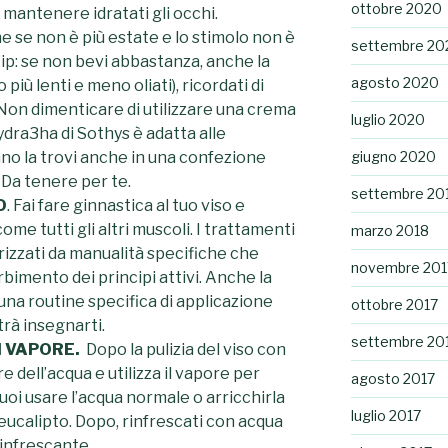
ottobre 2020
r mantenere idratati gli occhi.
 se non è più estate e lo stimolo non è
settembre 20
ip: se non bevi abbastanza, anche la
agosto 2020
più lenti e meno oliati), ricordati di
i. Non dimenticare di utilizzare una crema
luglio 2020
ydra3ha di Sothys è adatta alle
nno la trovi anche in una confezione
giugno 2020
 Da tenere per te.
settembre 20
O
. Fai fare ginnastica al tuo viso e
me tutti gli altri muscoli. I trattamenti
marzo 2018
rizzati da manualità specifiche che
novembre 201
bimento dei principi attivi. Anche la
na routine specifica di applicazione
ottobre 2017
trà insegnarti.
settembre 20
DI VAPORE.
Dopo la pulizia del viso con
re dell’acqua e utilizza il vapore per
agosto 2017
Puoi usare l’acqua normale o arricchirla
luglio 2017
o eucalipto. Dopo, rinfrescati con acqua
rinfrescante.