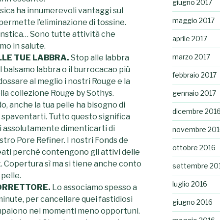
giugno 2017
fisica ha innumerevoli vantaggi sul
maggio 2017
permette l’eliminazione di tossine.
nstica… Sono tutte attività che
aprile 2017
o in salute.
marzo 2017
LLE TUE LABBRA.
Stop alle labbra
il balsamo labbra o il burrocacao più
febbraio 2017
ndossare al meglio i nostri Rouge e la
la collezione Rouge by Sothys.
gennaio 2017
do, anche la tua pelle ha bisogno di
dicembre 201
n spaventarti. Tutto questo significa
i assolutamente dimenticarti di
novembre 201
stro Pore Refiner. I nostri Fonds de
ottobre 2016
leati perchè contengono gli attivi delle
. Copertura sì ma si tiene anche conto
settembre 20
pelle.
luglio 2016
CORRETTORE.
Lo associamo spesso a
minute, per cancellare quei fastidiosi
giugno 2016
ompaiono nei momenti meno opportuni.