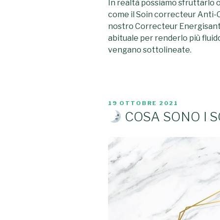
In realtà possiamo sfruttarlo o
come il Soin correcteur Anti-C
nostro Correcteur Energisant 
abituale per renderlo più fluid
vengano sottolineate.
PUBBLICATO
19 OTTOBRE 2021
IL
COSA SONO I S