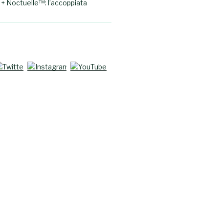
+ Noctuelle™: l’accoppiata