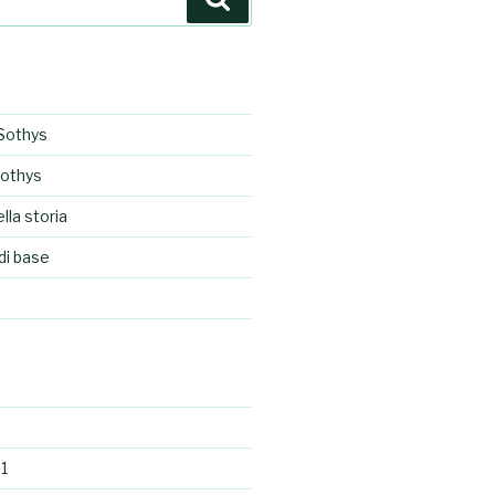
Sothys
Sothys
lla storia
di base
1