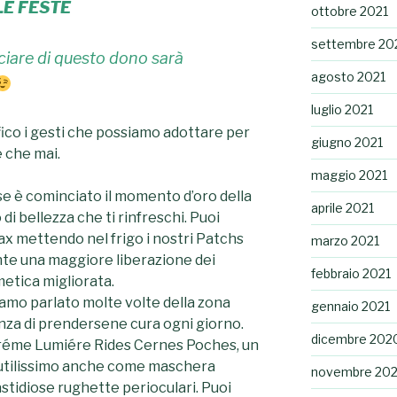
LE FESTE
ottobre 2021
settembre 20
iciare di questo dono sarà
agosto 2021
luglio 2021
ico i gesti che possiamo adottare per
giugno 2021
e che mai.
maggio 2021
e è cominciato il momento d’oro della
aprile 2021
di bellezza che ti rinfreschi. Puoi
x mettendo nel frigo i nostri Patchs
marzo 2021
nte una maggiore liberazione dei
febbraio 2021
metica migliorata.
mo parlato molte volte della zona
gennaio 2021
nza di prendersene cura ogni giorno.
dicembre 202
a Créme Lumiére Rides Cernes Poches, un
 utilissimo anche come maschera
novembre 20
astidiose rughette perioculari. Puoi