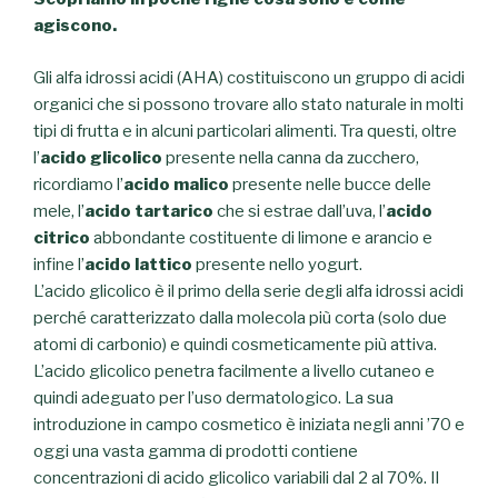
agiscono.
Gli alfa idrossi acidi (AHA) costituiscono un gruppo di acidi
organici che si possono trovare allo stato naturale in molti
tipi di frutta e in alcuni particolari alimenti. Tra questi, oltre
l’
acido glicolico
presente nella canna da zucchero,
ricordiamo l’
acido malico
presente nelle bucce delle
mele, l’
acido tartarico
che si estrae dall’uva, l’
acido
citrico
abbondante costituente di limone e arancio e
infine l’
acido lattico
presente nello yogurt.
L’acido glicolico è il primo della serie degli alfa idrossi acidi
perché caratterizzato dalla molecola più corta (solo due
atomi di carbonio) e quindi cosmeticamente più attiva.
L’acido glicolico penetra facilmente a livello cutaneo e
quindi adeguato per l’uso dermatologico. La sua
introduzione in campo cosmetico è iniziata negli anni ’70 e
oggi una vasta gamma di prodotti contiene
concentrazioni di acido glicolico variabili dal 2 al 70%. Il