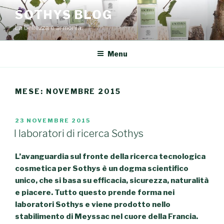
Salta
SOTHYS BLOG
al
La bellezza è armonia.
contenuto
Menu
MESE: NOVEMBRE 2015
PUBBLICATO
23 NOVEMBRE 2015
IL
I laboratori di ricerca Sothys
L’avanguardia sul fronte
della ricerca tecnologica
cosmetica per Sothys è un dogma scientifico
unico, che si basa su efficacia,
sicurezza, naturalità
e piacere.
Tutto questo prende forma nei
laboratori Sothys e viene prodotto nello
stabilimento di Meyssac nel cuore della Francia.