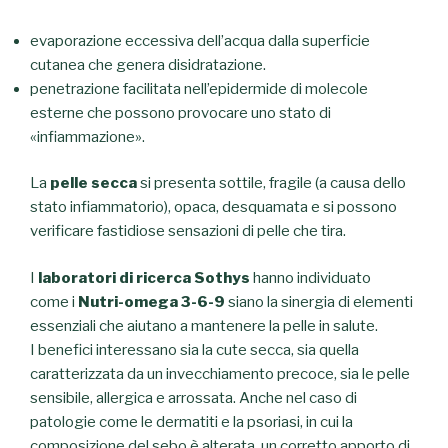
evaporazione eccessiva dell’acqua dalla superficie
cutanea che genera disidratazione.
penetrazione facilitata nell’epidermide di molecole
esterne che possono provocare uno stato di
«infiammazione».
La
pelle secca
si presenta sottile, fragile (a causa dello
stato infiammatorio), opaca, desquamata e si possono
verificare fastidiose sensazioni di pelle che tira.
I
laboratori di ricerca Sothys
hanno individuato
come i
Nutri-omega 3-6-9
siano la sinergia di elementi
essenziali che aiutano a mantenere la pelle in salute.
I benefici interessano sia la cute secca, sia quella
caratterizzata da un invecchiamento precoce, sia le pelle
sensibile, allergica e arrossata. Anche nel caso di
patologie come le dermatiti e la psoriasi, in cui la
composizione del sebo è alterata, un corretto apporto di