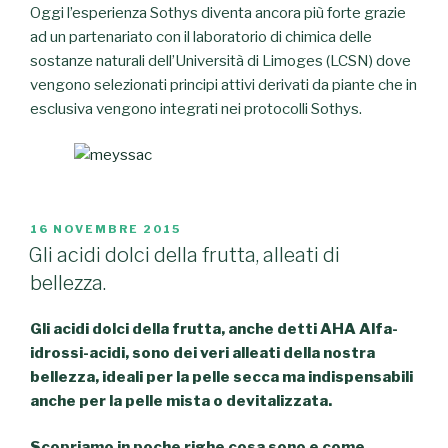
Oggi l’esperienza Sothys diventa ancora più forte grazie
ad un partenariato con il laboratorio di chimica delle
sostanze naturali dell’Università di Limoges (LCSN) dove
vengono selezionati principi attivi derivati da piante che in
esclusiva vengono integrati nei protocolli Sothys.
PUBBLICATO
16 NOVEMBRE 2015
IL
Gli acidi dolci della frutta, alleati di
bellezza.
Gli acidi dolci della frutta, anche detti AHA Alfa-
idrossi-acidi, sono dei veri alleati della nostra
bellezza, ideali per la pelle secca ma indispensabili
anche per la pelle mista o devitalizzata.
Scopriamo in poche righe cosa sono e come