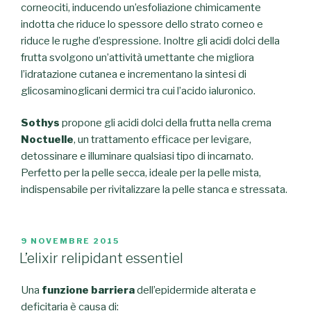
corneociti, inducendo un’esfoliazione chimicamente
indotta che riduce lo spessore dello strato corneo e
riduce le rughe d’espressione. Inoltre gli acidi dolci della
frutta svolgono un’attività umettante che migliora
l’idratazione cutanea e incrementano la sintesi di
glicosaminoglicani dermici tra cui l’acido ialuronico.
Sothys
propone gli acidi dolci della frutta nella crema
Noctuelle
, un trattamento efficace per levigare,
detossinare e illuminare qualsiasi tipo di incarnato.
Perfetto per la pelle secca, ideale per la pelle mista,
indispensabile per rivitalizzare la pelle stanca e stressata.
PUBBLICATO
9 NOVEMBRE 2015
IL
L’elixir relipidant essentiel
Una
funzione barriera
dell’epidermide alterata e
deficitaria è causa di: