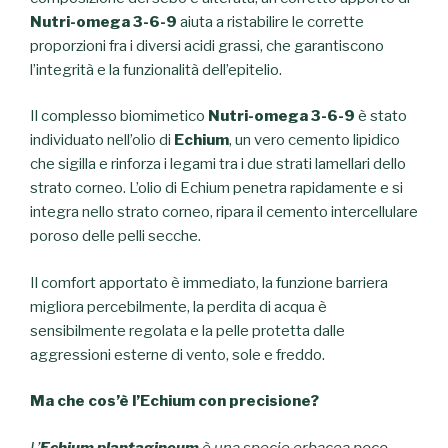
Nutri-omega 3-6-9
aiuta a ristabilire le corrette
proporzioni fra i diversi acidi grassi, che garantiscono
l’integrità e la funzionalità dell’epitelio.
Il complesso biomimetico
Nutri-omega 3-6-9
è stato
individuato nell’olio di
Echium
, un vero cemento lipidico
che sigilla e rinforza i legami tra i due strati lamellari dello
strato corneo. L’olio di Echium penetra rapidamente e si
integra nello strato corneo, ripara il cemento intercellulare
poroso delle pelli secche.
Il comfort apportato è immediato, la funzione barriera
migliora percebilmente, la perdita di acqua è
sensibilmente regolata e la pelle protetta dalle
aggressioni esterne di vento, sole e freddo.
Ma che cos’è l’Echium con precisione?
L’
Echium plantagineum
è una specie erbacea poco