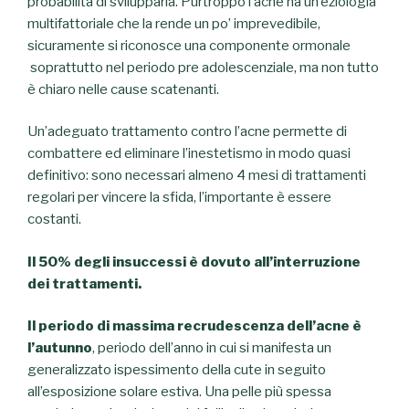
probabilità di svilupparla. Purtroppo l’acne ha un’eziologia
multifattoriale che la rende un po’ imprevedibile,
sicuramente si riconosce una componente ormonale
soprattutto nel periodo pre adolescenziale, ma non tutto
è chiaro nelle cause scatenanti.
Un’adeguato trattamento contro l’acne permette di
combattere ed eliminare l’inestetismo in modo quasi
definitivo: sono necessari almeno 4 mesi di trattamenti
regolari per vincere la sfida, l’importante è essere
costanti.
I
l 50% degli insuccessi è dovuto all’interruzione
dei trattamenti.
Il periodo di massima recrudescenza dell’acne è
l’autunno
, periodo dell’anno in cui si manifesta un
generalizzato ispessimento della cute in seguito
all’esposizione solare estiva. Una pelle più spessa