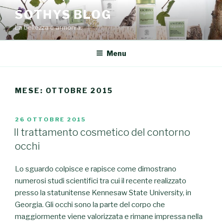
Salta
SOTHYS BLOG
al
La bellezza è armonia.
contenuto
Menu
MESE: OTTOBRE 2015
PUBBLICATO
26 OTTOBRE 2015
IL
Il trattamento cosmetico del contorno
occhi
Lo sguardo colpisce e rapisce come dimostrano
numerosi studi scientifici tra cui il recente realizzato
presso la statunitense Kennesaw State University, in
Georgia. Gli occhi sono la parte del corpo che
maggiormente viene valorizzata e rimane impressa nella