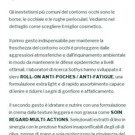
Gli inestetismi più comuni del contorno occhi sono le
borse, le occhiaie e le rughe perioculari. Vediamo nel
dettaglio come scegliere il miglior cosmetico.
Il primo gesto indispensabile per mantenere la
freschezza del contorno occhi è proteggere dalle
aggressioni atmosferiche e dall’inquinamento ambientale
in modo da mantenere le difese epidermiche a livelli
ottimali. I laboratori di ricerca Sothys hanno sviluppato il
siero
ROLL-ON ANTI-POCHES / ANTI-FATIGUE
, una
formulazione extra light e di rapido assorbimento capace
di lenire e ridurre i segni di gonfiore e affaticamento.
Il secondo gesto è idratare e nutrire con una formulazione
in crema dalla texture leggera e non grassa come
SOIN
REGARD MULTI-ACTIONS
. Selezionati estratti di lino in
sinergia con le preziose frazioni insaponificabili degli oli di
oliva, germe di grano e soja proteggono la giovinezza del