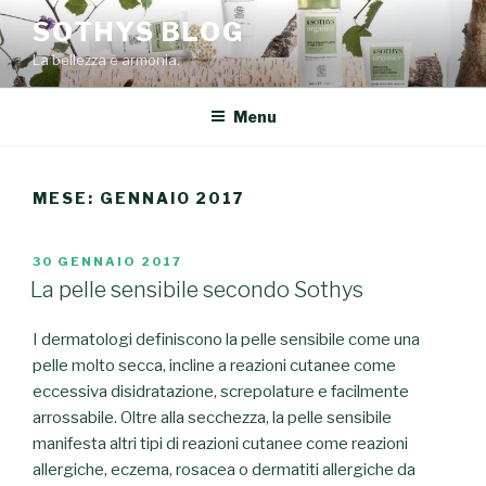
Salta
SOTHYS BLOG
al
La bellezza è armonia.
contenuto
Menu
MESE: GENNAIO 2017
PUBBLICATO
30 GENNAIO 2017
IL
La pelle sensibile secondo Sothys
I dermatologi definiscono la pelle sensibile come una
pelle molto secca, incline a reazioni cutanee come
eccessiva disidratazione, screpolature e facilmente
arrossabile.
Oltre alla secchezza, la pelle sensibile
manifesta altri tipi di reazioni cutanee come reazioni
allergiche, eczema, rosacea o dermatiti allergiche da