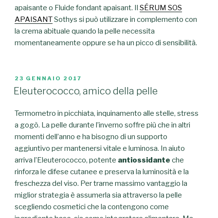
apaisante o Fluide fondant apaisant. Il
SÉRUM SOS
APAISANT
Sothys si può utilizzare in complemento con
la crema abituale quando la pelle necessita
momentaneamente oppure se ha un picco di sensibilità.
PUBBLICATO
23 GENNAIO 2017
IL
Eleuterococco, amico della pelle
Termometro in picchiata, inquinamento alle stelle, stress
a gogò. La pelle durante l’inverno soffre più che in altri
momenti dell’anno e ha bisogno di un supporto
aggiuntivo per mantenersi vitale e luminosa. In aiuto
arriva l’Eleuterococco, potente
antiossidante
che
rinforza le difese cutanee e preserva la luminosità e la
freschezza del viso. Per trarne massimo vantaggio la
miglior strategia è assumerla sia attraverso la pelle
scegliendo cosmetici che la contengono come