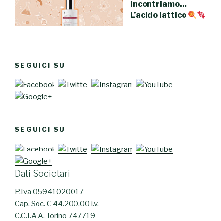
incontriamo…
L’acido lattico
SEGUICI SU
SEGUICI SU
Dati Societari
P.Iva 05941020017
Cap. Soc. € 44.200,00 i.v.
C.C.I.A.A. Torino 747719