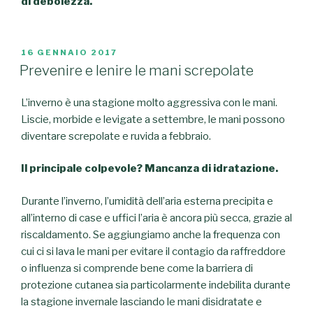
di debolezza.
PUBBLICATO
16 GENNAIO 2017
IL
Prevenire e lenire le mani screpolate
L’inverno è una stagione molto aggressiva con le mani.
Liscie, morbide e levigate a settembre, le mani possono
diventare screpolate e ruvida a febbraio.
Il principale colpevole? Mancanza di idratazione.
Durante l’inverno, l’umidità dell’aria esterna precipita e
all’interno di case e uffici l’aria è ancora più secca, grazie al
riscaldamento. Se aggiungiamo anche la frequenza con
cui ci si lava le mani per evitare il contagio da raffreddore
o influenza si comprende bene come la barriera di
protezione cutanea sia particolarmente indebilita durante
la stagione invernale lasciando le mani disidratate e