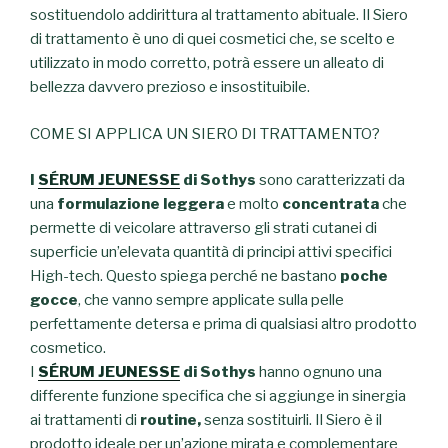
sostituendolo addirittura al trattamento abituale. Il Siero
di trattamento è uno di quei cosmetici che, se scelto e
utilizzato in modo corretto, potrà essere un alleato di
bellezza davvero prezioso e insostituibile.
COME SI APPLICA UN SIERO DI TRATTAMENTO?
I
SÉRUM JEUNESSE
di Sothys
sono caratterizzati da
una
formulazione
leggera
e molto
concentrata
che
permette di veicolare attraverso gli strati cutanei di
superficie un’elevata quantità di principi attivi specifici
High-tech. Questo spiega perché ne bastano
poche
gocce
, che vanno sempre applicate sulla pelle
perfettamente detersa e prima di qualsiasi altro prodotto
cosmetico.
I
SÉRUM JEUNESSE
di Sothys
hanno ognuno una
differente funzione specifica che si aggiunge in sinergia
ai trattamenti di
routine,
senza sostituirli. Il Siero è il
prodotto ideale per un’azione mirata e complementare