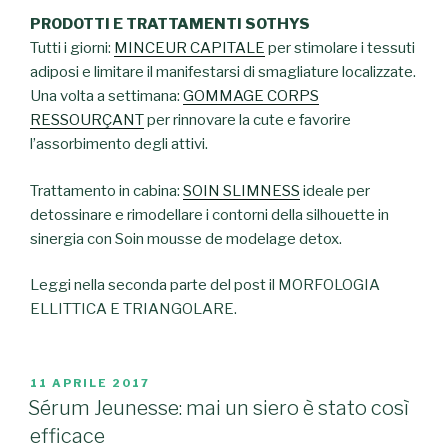
PRODOTTI E TRATTAMENTI SOTHYS
Tutti i giorni:
MINCEUR CAPITALE
per stimolare i tessuti
adiposi e limitare il manifestarsi di smagliature localizzate.
Una volta a settimana:
GOMMAGE CORPS
RESSOURÇANT
per rinnovare la cute e favorire
l’assorbimento degli attivi.
Trattamento in cabina:
SOIN SLIMNESS
ideale per
detossinare e rimodellare i contorni della silhouette in
sinergia con Soin mousse de modelage detox.
Leggi nella seconda parte del post il MORFOLOGIA
ELLITTICA E TRIANGOLARE.
PUBBLICATO
11 APRILE 2017
IL
Sérum Jeunesse: mai un siero è stato così
efficace