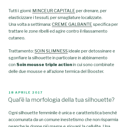
Tutti i giorni:
MINCEUR CAPITALE
per drenare, per
elasticizzare i tessuti, per smagliature localizzate.
Una volta a settimana:
CREME GALBANTE
specifica per
trattare le zone ribelli ed agire contro il rilassamento
cutaneo.
Trattamento:
SOIN SLIMNESS
ideale per detossinare e
sgonfiare la silhouette in particolare in abbinamento
con
Soin mousse triple action
in cui sono combinate
delle due mousse e all’azione termica del Booster.
PUBBLICATO
18 APRILE 2017
IL
Qual’è la morfologia della tua silhouette?
Ogni silhouette femminile è unica e caratteristica benché
accomunata da un comune inestetismo che non risparmia
neanche le donne più magre e giovani: la cellulite. Una