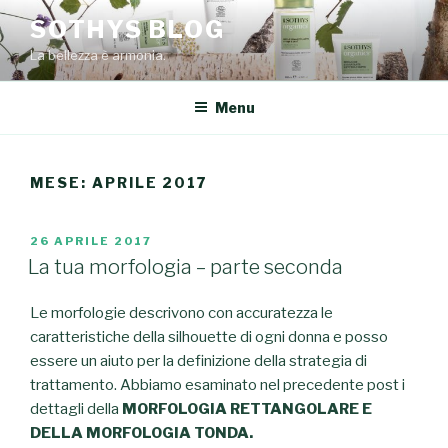
Salta
SOTHYS BLOG
al
La bellezza è armonia.
contenuto
Menu
MESE: APRILE 2017
PUBBLICATO
26 APRILE 2017
IL
La tua morfologia – parte seconda
Le morfologie descrivono con accuratezza le
caratteristiche della silhouette di ogni donna e posso
essere un aiuto per la definizione della strategia di
trattamento. Abbiamo esaminato nel precedente post i
dettagli della
MORFOLOGIA RETTANGOLARE E
DELLA MORFOLOGIA TONDA.