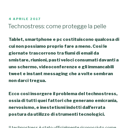
PUBBLICATO
4 APRILE 2017
IL
Technostress: come protegge la pelle
Tablet, smartphone e pc costituiscono qualcosa di
cui non possiamo proprio fare a meno. Così le
giornate trascorrono tra fiumi di email da
smistare, riunioni, pasti veloci consumati davanti a
uno schermo, videoconferenze e gli immancabili
tweet e instant messaging che a volte sembran
non darci tregua.
Ecco così insorgere il problema del technostress,
ossia di tutti quei fattori che generano emicrania,
nervosismo, e inestetismi indotti dall’errata
postura da utilizzo di strumenti tecnologici.
Il technostress è stato ufficialmente riconosciuto come