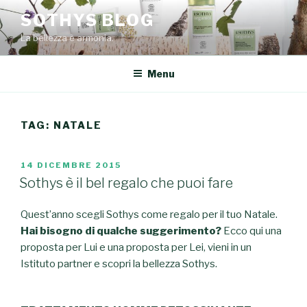
Salta
SOTHYS BLOG
al
La bellezza è armonia.
contenuto
Menu
TAG: NATALE
PUBBLICATO
14 DICEMBRE 2015
IL
Sothys è il bel regalo che puoi fare
Quest’anno scegli Sothys come regalo per il tuo Natale.
Hai bisogno di qualche suggerimento?
Ecco qui una
proposta per Lui e una proposta per Lei, vieni in un
Istituto partner e scopri la bellezza Sothys.