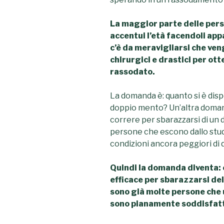
La maggior parte delle per
accentui l’età facendoli app
c’è da meravigliarsi che ve
chirurgici e drastici per ott
rassodato.
La domanda è: quanto si è disp
doppio mento?
Un’altra domand
correre per sbarazzarsi di u
persone che escono dallo studi
condizioni ancora peggiori di 
Quindi la domanda diventa: 
efficace per sbarazzarsi de
sono già molte persone che 
sono pianamente soddisfat