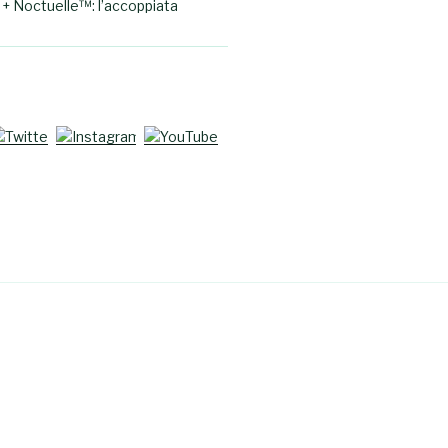
+ Noctuelle™: l’accoppiata