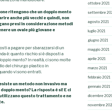
ottobre 2021
sone ritengono che un doppio mento
settembre 20
arire anche più vecchi e q
uindi, non
agosto 2021
ngano presi in considerazione metodi
enere un ovale più giovane e
luglio 2021
giugno 2021
osti a pagare per sbarazzarsi di un
maggio 2021
a è: quanto rischio si è disposti a
aprile 2021
n doppio mento?
In realtà, ci sono molte
o del chirurgo plastico in
marzo 2021
quando vi sono entrati.
febbraio 2021
esiste un metodo non invasivo ma
gennaio 2021
l doppio mento?
La risposta è si!
E ci
utilizzano questo trattamento e ne
dicembre 202
te.
novembre 20