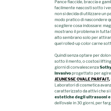
Pance flaccide, braccia e ga
facilmente nascosti sotto i ves
non si decida di utilizzare u
modo pratico di nascondere que
scegliere cosa
indossare:
magl
mostrano il problema in tutta la
alto sembrano solo per attir
quel
rolled-up
color carne sott
Quindi senza optare per dolo
sotto il mento, o costosi lifti
giorni di convalescenza
Sothy
invasivo
progettato per agire 
JEUNESSE OVALE PARFAIT
,
Laboratori di cosmetica avanz
caratterizzato da attivi che si 
estetiche degli ultrasuoni e d
dell’ovale in 30 giorni, per far