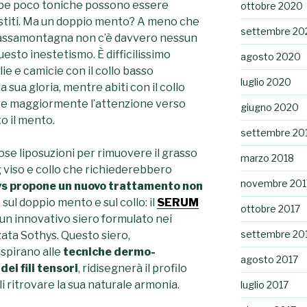
mbe poco toniche possono essere
ottobre 2020
titi.
Ma un doppio mento?
A meno che
settembre 20
n passamontagna non c’è davvero nessun
sto inestetismo. È difficilissimo
agosto 2020
ie e camicie con il
collo basso
luglio 2020
 sua gloria, mentre abiti con il collo
are maggiormente l’attenzione verso
giugno 2020
o il mento.
settembre 20
rose
l
iposuzioni per rimuovere il grasso
marzo 2018
ng viso e collo che richiederebbero
novembre 201
s propone
un nuovo trattamento non
sul doppio mento e sul collo: il
SERUM
ottobre 2017
un innovativo siero formulato nei
settembre 20
ata Sothys. Questo siero,
ispirano alle
tecniche dermo-
agosto 2017
ei fili tensori
, ridisegnerà il profilo
gli ritrovare la sua naturale armonia.
luglio 2017