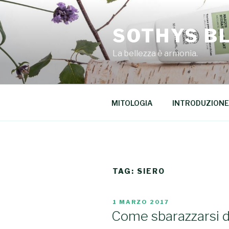
Salta
al
SOTHYS B
contenuto
La bellezza è armonia.
MITOLOGIA
INTRODUZIONE
TAG: SIERO
PUBBLICATO
1 MARZO 2017
IL
Come sbarazzarsi d