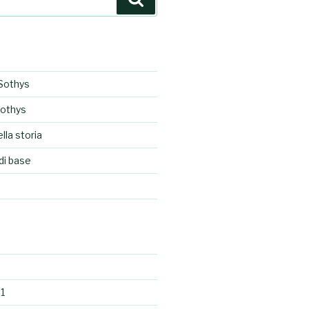
Sothys
Sothys
lla storia
di base
1