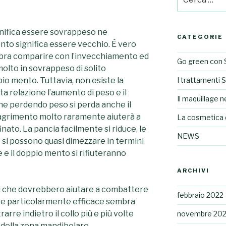
gnifica essere sovrappeso ne
CATEGORIE
nto significa essere vecchio.
È
vero
bra comparire con l’invecchiamento ed
Go green con 
olto in sovrappeso di solito
pio mento.
Tuttavia, non esiste la
I trattamenti 
ta relazione l’aumento di peso e il
Il maquillage ne
he perdendo peso si perda anche il
imagrimento molto raramente aiuterà a
La cosmetica 
finato. La pancia facilmente
si riduce, le
NEWS
B si possono quasi dimezzare in termini
 e il doppio mento si rifiuteranno
ARCHIVI
i che dovrebbero aiutare a combattere
febbraio 2022
o e particolarmente efficace sembra
arre indietro il collo più e più volte
novembre 202
della zona mandibolare.