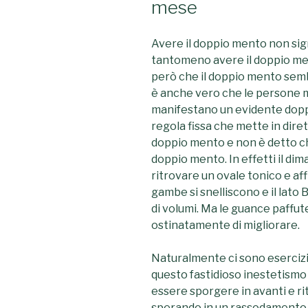
mese
Avere il doppio mento non si
tantomeno
avere il doppio me
però che il doppio mento sem
è anche vero che le persone m
manifestano un evidente dop
regola fissa che mette in diret
doppio mento e non è detto c
doppio mento. I
n effetti il d
ritrovare un ovale tonico e af
gambe si snelliscono e il lato 
di volumi.
Ma le guance paffute
ostinatamente di migliorare.
Naturalmente ci sono eserciz
questo fastidioso inestetism
essere sporgere in avanti e ritr
sperando in un rassodamento 