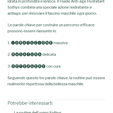
idrata in profondità e lenisce. Il Fluide Anti-âge Hydratant
Sothys combina una speciale azione reidratante e
antiage, per rinnovare il fascino maschile ogni giorno.
Le parole chiave per costruire un percorso efficace
possono essere riassunte in:
1-🅘🅓🅡🅐🅣🅐🅩🅘🅞🅝🅔 massiva
2-🅡🅐🅢🅐🅣🅤🅡🅐 delicata
3-🅓🅔🅣🅔🅡🅖🅔🅡🅔 con cura
Seguendo queste tre parole chiave, la routine può essere
realmente rispettosa della bellezza maschile.
Potrebbe interessarti:
La routine dell'uomo Sothys