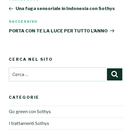
Articolo
articoli
precedente:
Una fuga sensoriale in Indonesia con Sothys
SUCCESSIVO
Articolo
successivo
PORTA CON TE LA LUCE PER TUTTO L’ANNO
CERCA NEL SITO
Cerca:
Cerca
CATEGORIE
Go green con Sothys
I trattamenti Sothys