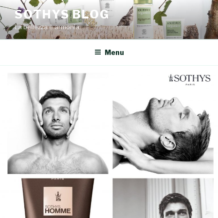
Salta
SOTHYS BLOG
al
La bellezza è armonia.
contenuto
Menu